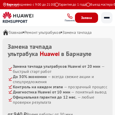
Яндекс
Барнаул
Ежедневно с 9:00 до 21:00
Гарантия до 1 года
Выезд мастера бе
Заявка
REMSUPPORT
Позвонить
Главная
Ремонт ультрабуков
Замена тачпада
Замена тачпада
ультрабука
Huawei
в Барнауле
Замена тачпада ультрабуков Huawei от 20 мин
—
быстрый старт работ
До 30% экономии
— всегда свежие акции и
спецпредложения
Контроль на каждом этапе
— прозрачный процесс
Диагностика Huawei от 10 мин
— понятный вывод
Официальная гарантия до 12 мес.
— любые
проверки результата
от 940 ₽
Время работы: от 30 мин