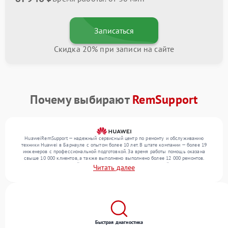
Записаться
Скидка 20% при записи на сайте
Почему выбирают
RemSupport
HuaweiRemSupport — надежный сервисный центр по ремонту и обслуживанию
техники Huawei в Барнауле с опытом более 10 лет. В штате компании — более 19
инженеров с профессиональной подготовкой. За время работы помощь оказана
свыше 10 000 клиентов, а также выполнено выполнено более 12 000 ремонтов.
Ежемесячно в сервисный центр поступает более 300 обращений, включая , , . Мы
Читать далее
устраняем поломки любой сложности и предлагаем стабильный уровень сервиса
благодаря опыту команды.
Быстрая диагностика