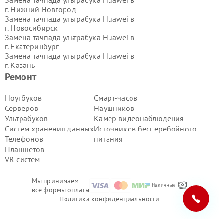
г.
Нижний Новгород
Замена тачпада ультрабука Huawei в
г.
Новосибирск
Замена тачпада ультрабука Huawei в
г.
Екатеринбург
Замена тачпада ультрабука Huawei в
г.
Казань
Замена тачпада ультрабука Huawei в
Ремонт
г.
Воронеж
Замена тачпада ультрабука Huawei в
Ноутбуков
Смарт-часов
г.
Волгоград
Серверов
Наушников
Замена тачпада ультрабука Huawei в
Ультрабуков
Камер видеонаблюдения
г.
Самара
Систем хранения данных
Источников бесперебойного
Замена тачпада ультрабука Huawei в
Телефонов
питания
г.
Пермь
Замена тачпада ультрабука Huawei в
Планшетов
г.
Красноярск
VR систем
Замена тачпада ультрабука Huawei в
г.
Ижевск
Мы принимаем
Замена тачпада ультрабука Huawei в
все формы оплаты
г.
Челябинск
Политика конфиденциальности
Замена тачпада ультрабука Huawei в
г.
Тюмень