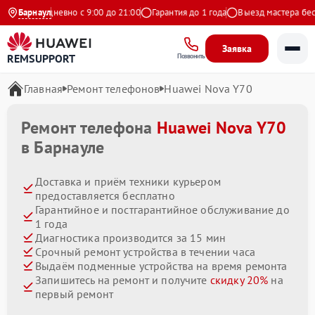
кс
Ежедневно с 9:00 до 21:00
Барнаул
Гарантия до 1 года
Выезд мастера беспла
Заявка
REMSUPPORT
Позвонить
Главная
Ремонт телефонов
Huawei Nova Y70
Ремонт телефона
Huawei Nova Y70
в Барнауле
Доставка и приём техники курьером
предоставляется бесплатно
Гарантийное и постгарантийное обслуживание до
1 года
Диагностика производится за 15 мин
Срочный ремонт устройства в течении часа
Выдаём подменные устройства на время ремонта
Запишитесь на ремонт и получите
скидку 20%
на
первый ремонт