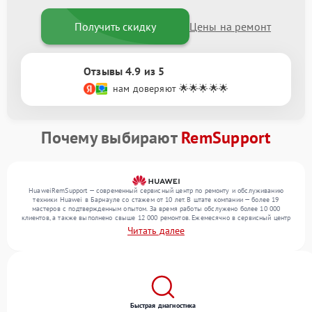
Получить скидку
Цены на ремонт
Отзывы 4.9 из 5
нам доверяют 🌟🌟🌟🌟🌟
Почему выбирают
RemSupport
HuaweiRemSupport — современный сервисный центр по ремонту и обслуживанию
техники Huawei в Барнауле со стажем от 10 лет. В штате компании — более 19
мастеров с подтвержденным опытом. За время работы обслужено более 10 000
клиентов, а также выполнено свыше 12 000 ремонтов. Ежемесячно в сервисный центр
поступает свыше 300 единиц техники, включая , , . Мы выполняем ремонт различного
Читать далее
уровня сложности и гарантируем высокое качество обслуживания благодаря опыту
команды.
Быстрая диагностика