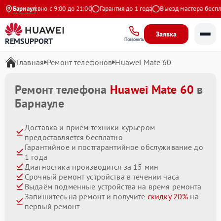
Ежедневно с 9:00 до 21:00
Барнаул
Гарантия до 1 года
Выезд мастера бесплат
Заявка
REMSUPPORT
Позвонить
Главная
Ремонт телефонов
Huawei Mate 60
Ремонт телефона
Huawei Mate 60
в
Барнауле
Доставка и приём техники курьером
предоставляется бесплатно
Гарантийное и постгарантийное обслуживание до
1 года
Диагностика производится за 15 мин
Срочный ремонт устройства в течении часа
Выдаём подменные устройства на время ремонта
Запишитесь на ремонт и получите
скидку 20%
на
первый ремонт