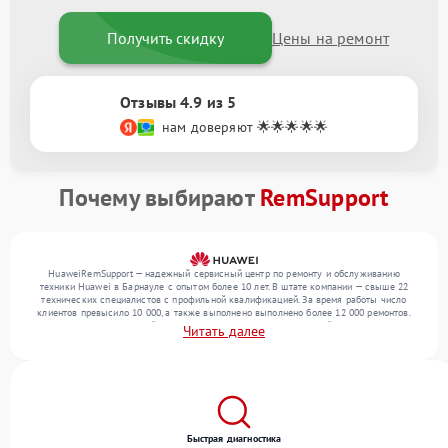
Получить скидку
Цены на ремонт
Отзывы 4.9 из 5
нам доверяют 🌟🌟🌟🌟🌟
Почему выбирают
RemSupport
HuaweiRemSupport — надежный сервисный центр по ремонту и обслуживанию
техники Huawei в Барнауле с опытом более 10 лет. В штате компании — свыше 22
технических специалистов с профильной квалификацией. За время работы число
клиентов превысило 10 000, а также выполнено выполнено более 12 000 ремонтов.
Ежемесячно в сервисный центр поступает более 300 обращений, включая , , . Мы
Читать далее
работаем с широким спектром неисправностей и обеспечиваем надежный результат
благодаря квалификации мастеров.
Быстрая диагностика