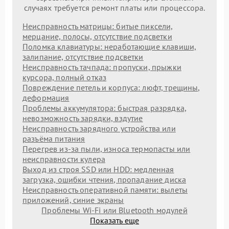
случаях требуется ремонт платы или процессора.
Неисправность матрицы: битые пиксели,
мерцание, полосы, отсутствие подсветки
Поломка клавиатуры: неработающие клавиши,
залипание, отсутствие подсветки
Неисправность тачпада: пропуски, прыжки
курсора, полный отказ
Повреждение петель и корпуса: люфт, трещины,
деформация
Проблемы аккумулятора: быстрая разрядка,
невозможность зарядки, вздутие
Неисправность зарядного устройства или
разъёма питания
Перегрев из‑за пыли, износа термопасты или
неисправности кулера
Выход из строя SSD или HDD: медленная
загрузка, ошибки чтения, пропадание диска
Неисправность оперативной памяти: вылеты
приложений, синие экраны
Проблемы Wi‑Fi или Bluetooth модулей
Показать еще