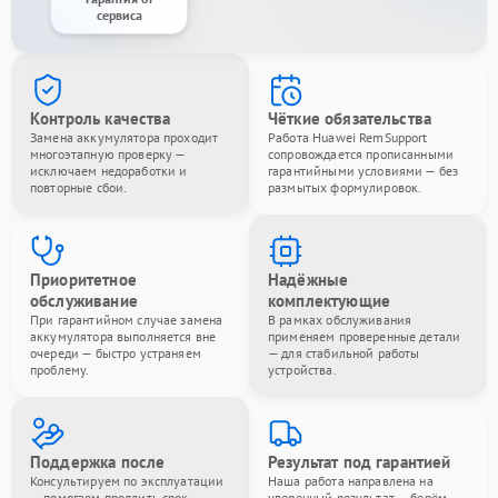
сервиса
Контроль качества
Чёткие обязательства
Замена аккумулятора проходит
Работа Huawei RemSupport
многоэтапную проверку —
сопровождается прописанными
исключаем недоработки и
гарантийными условиями — без
повторные сбои.
размытых формулировок.
Приоритетное
Надёжные
обслуживание
комплектующие
При гарантийном случае замена
В рамках обслуживания
аккумулятора выполняется вне
применяем проверенные детали
очереди — быстро устраняем
— для стабильной работы
проблему.
устройства.
Поддержка после
Результат под гарантией
Консультируем по эксплуатации
Наша работа направлена на
— помогаем продлить срок
уверенный результат — берём