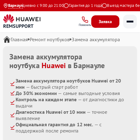
екс
Барнаул
Ежедневно с 9:00 до 21:00
Гарантия до 1 года
Выезд мастера бесп
Заявка
REMSUPPORT
Позвонить
Главная
Ремонт ноутбуков
Замена аккумулятора
Замена аккумулятора
ноутбука
Huawei
в Барнауле
Замена аккумулятора ноутбуков Huawei от 20
мин
— быстрый старт работ
До 30% экономии
— самые выгодные условия
Контроль на каждом этапе
— от диагностики до
выдачи
Диагностика Huawei от 10 мин
— точное
выявление
Официальная гарантия до 12 мес.
— с
поддержкой после ремонта