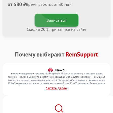
от 680 ₽
Время работы: от 30 мин
Записаться
Скидка 20% при записи на сайте
Почему выбирают
RemSupport
HuaweiRemSupport — проверенный сервисный центр по ремонту и обслуживанию
техники Huawei в Барнауле с практикой свыше 10 лет. В штате компании — свыше 14
мастеров с профессиональной подготовкой. За время работы помощь оказана свыше
10 000 клиентов, а также выполнено выполнено более 12 000 ремонтов. Ежемесячно в
сервисный центр поступает более 300 обращений, включая , , . Мы устраняем поломки
Читать далее
любой сложности и гарантируем высокое качество обслуживания благодаря
квалификации мастеров.