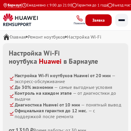
 на Яндекс
Барнаул
Ежедневно с 9:00 до 21:00
Гарантия до 1 года
Выезд мастер
Заявка
REMSUPPORT
Позвонить
Главная
Ремонт ноутбуков
Настройка Wi-Fi
Настройка Wi-Fi
ноутбука
Huawei
в Барнауле
Настройка Wi-Fi ноутбуков Huawei от 20 мин
—
экспресс-обслуживание
До 30% экономии
— самые выгодные условия
Контроль на каждом этапе
— от диагностики до
выдачи
Диагностика Huawei от 10 мин
— понятный вывод
Официальная гарантия до 12 мес.
— с
поддержкой после ремонта
от 1310 ₽
Время работы: от 30 мин