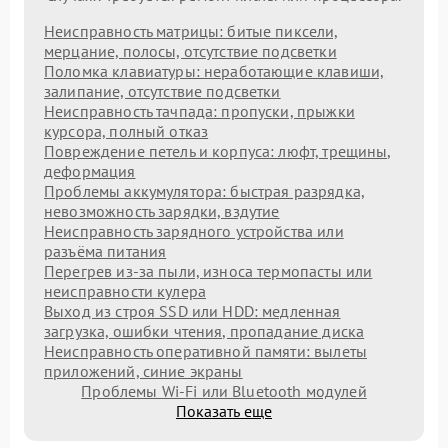
Неисправность матрицы: битые пиксели,
мерцание, полосы, отсутствие подсветки
Поломка клавиатуры: неработающие клавиши,
залипание, отсутствие подсветки
Неисправность тачпада: пропуски, прыжки
курсора, полный отказ
Повреждение петель и корпуса: люфт, трещины,
деформация
Проблемы аккумулятора: быстрая разрядка,
невозможность зарядки, вздутие
Неисправность зарядного устройства или
разъёма питания
Перегрев из‑за пыли, износа термопасты или
неисправности кулера
Выход из строя SSD или HDD: медленная
загрузка, ошибки чтения, пропадание диска
Неисправность оперативной памяти: вылеты
приложений, синие экраны
Проблемы Wi‑Fi или Bluetooth модулей
Показать еще