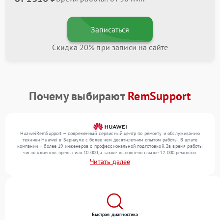
Записаться
Скидка 20% при записи на сайте
Почему выбирают
RemSupport
HuaweiRemSupport — современный сервисный центр по ремонту и обслуживанию
техники Huawei в Барнауле с более чем десятилетним опытом работы. В штате
компании — более 19 инженеров с профессиональной подготовкой. За время работы
число клиентов превысило 10 000, а также выполнено свыше 12 000 ремонтов.
Ежемесячно в сервисный центр поступает более 300 обращений, включая , , . Мы
Читать далее
выполняем ремонт различного уровня сложности и обеспечиваем надежный
результат благодаря отлаженным процессам ремонта.
Быстрая диагностика