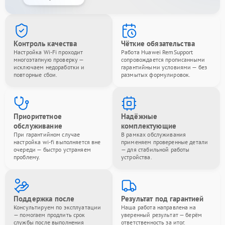
Контроль качества
Чёткие обязательства
Настройка Wi-Fi проходит
Работа Huawei RemSupport
многоэтапную проверку —
сопровождается прописанными
исключаем недоработки и
гарантийными условиями — без
повторные сбои.
размытых формулировок.
Приоритетное
Надёжные
обслуживание
комплектующие
При гарантийном случае
В рамках обслуживания
настройка wi-fi выполняется вне
применяем проверенные детали
очереди — быстро устраняем
— для стабильной работы
проблему.
устройства.
Поддержка после
Результат под гарантией
Консультируем по эксплуатации
Наша работа направлена на
— помогаем продлить срок
уверенный результат — берём
службы после выполнения
ответственность за итог.